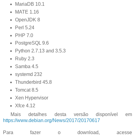
MariaDB 10.1
MATE 1.16
OpenJDK 8
Perl 5.24
PHP 7.0
PostgreSQL 9.6
Python 2.7.13 and 3.5.3
Ruby 2.3
Samba 4.5
systemd 232
Thunderbird 45.8
Tomcat 8.5
Xen Hypervisor
Xfce 4.12
Mais detalhes desta versão disponível em
https://www.debian.org/News/2017/20170617
Para fazer o download, acesse